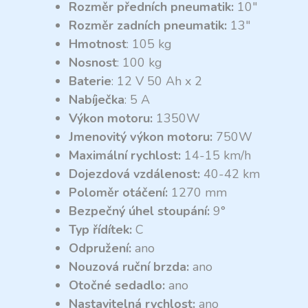
Rozměr předních pneumatik:
10″
Rozměr zadních pneumatik:
13″
Hmotnost
: 105 kg
Nosnost
: 100 kg
Baterie
: 12 V 50 Ah x 2
Nabíječka
: 5 A
Výkon motoru:
1350W
Jmenovitý výkon motoru:
750W
Maximální rychlost:
14-15 km/h
Dojezdová vzdálenost:
40-42 km
Poloměr otáčení:
1270 mm
Bezpečný úhel stoupání:
9°
Typ řídítek:
C
Odpružení:
ano
Nouzová ruční brzda:
ano
Otočné sedadlo:
ano
Nastavitelná rychlost:
ano