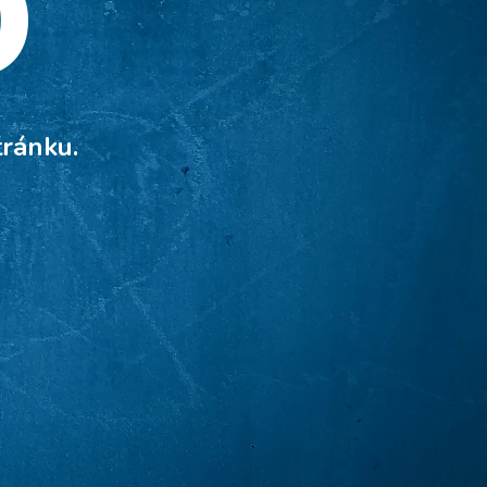
o
tránku.